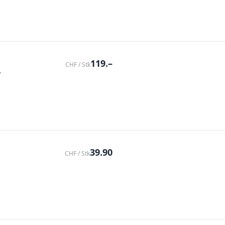
119.–
CHF / Stk
A
39.90
CHF / Stk