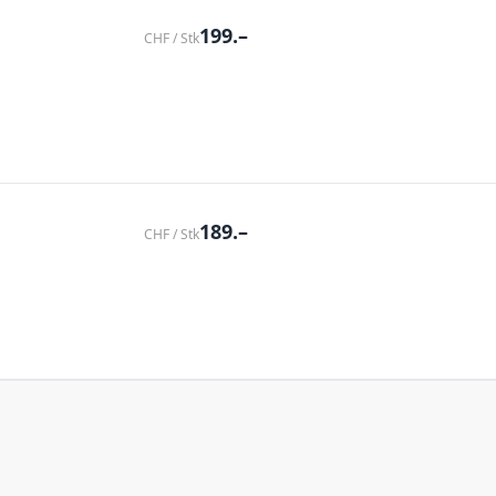
199.–
CHF / Stk
189.–
CHF / Stk