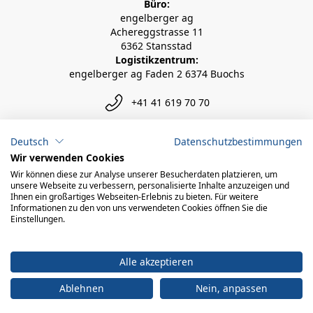
Büro:
engelberger ag
Achereggstrasse 11
6362 Stansstad
Logistikzentrum:
engelberger ag Faden 2 6374 Buochs
+41 41 619 70 70
info@engelberger.ch
Deutsch
Datenschutzbestimmungen
Wir verwenden Cookies
Wir können diese zur Analyse unserer Besucherdaten platzieren, um
unsere Webseite zu verbessern, personalisierte Inhalte anzuzeigen und
Ihnen ein großartiges Webseiten-Erlebnis zu bieten. Für weitere
Informationen zu den von uns verwendeten Cookies öffnen Sie die
Einstellungen.
Alle akzeptieren
Ablehnen
Nein, anpassen
© 2026 engelberger ag
powered by polynorm