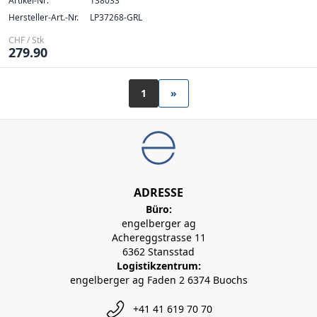
Artikel-Nr:
138033
Hersteller-Art.-Nr.
LP37268-GRL
CHF / Stk
279.90
1
»
ADRESSE
Büro:
engelberger ag
Achereggstrasse 11
6362 Stansstad
Logistikzentrum:
engelberger ag Faden 2 6374 Buochs
+41 41 619 70 70