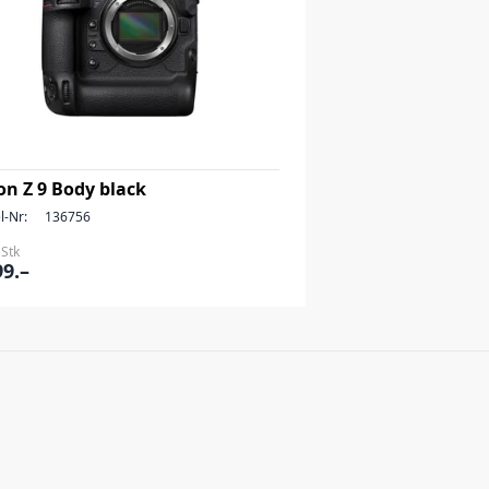
on Z 9 Body black
l-Nr:
136756
 Stk
99.–