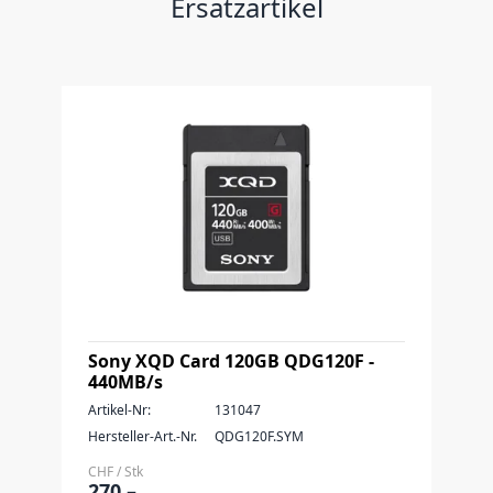
Ersatzartikel
Sony XQD Card 120GB QDG120F -
440MB/s
Artikel-Nr:
131047
Hersteller-Art.-Nr.
QDG120F.SYM
CHF / Stk
270.–