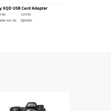
y XQD USB Card Adapter
l-Nr:
125795
ller-Art.-Nr.
QDASB1