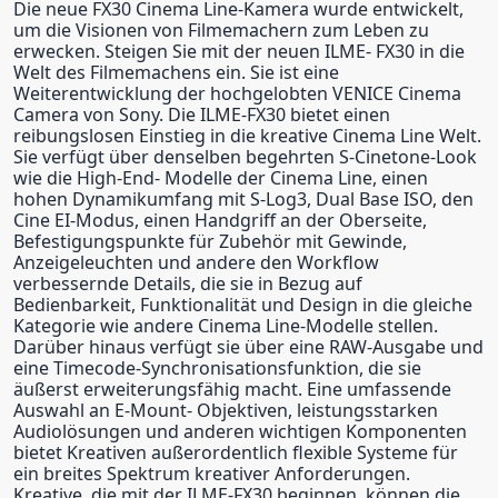
Die neue FX30 Cinema Line-Kamera wurde entwickelt,
um die Visionen von Filmemachern zum Leben zu
erwecken. Steigen Sie mit der neuen ILME- FX30 in die
Welt des Filmemachens ein. Sie ist eine
Weiterentwicklung der hochgelobten VENICE Cinema
Camera von Sony. Die ILME-FX30 bietet einen
reibungslosen Einstieg in die kreative Cinema Line Welt.
Sie verfügt über denselben begehrten S-Cinetone-Look
wie die High-End- Modelle der Cinema Line, einen
hohen Dynamikumfang mit S-Log3, Dual Base ISO, den
Cine EI-Modus, einen Handgriff an der Oberseite,
Befestigungspunkte für Zubehör mit Gewinde,
Anzeigeleuchten und andere den Workflow
verbessernde Details, die sie in Bezug auf
Bedienbarkeit, Funktionalität und Design in die gleiche
Kategorie wie andere Cinema Line-Modelle stellen.
Darüber hinaus verfügt sie über eine RAW-Ausgabe und
eine Timecode-Synchronisationsfunktion, die sie
äußerst erweiterungsfähig macht. Eine umfassende
Auswahl an E-Mount- Objektiven, leistungsstarken
Audiolösungen und anderen wichtigen Komponenten
bietet Kreativen außerordentlich flexible Systeme für
ein breites Spektrum kreativer Anforderungen.
Kreative, die mit der ILME-FX30 beginnen, können die