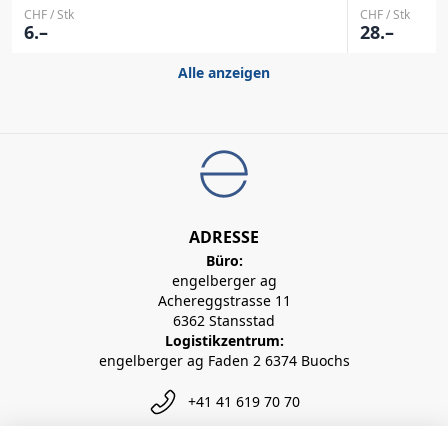
CHF / Stk
CHF / Stk
6.–
28.–
Alle anzeigen
ADRESSE
Büro:
engelberger ag
Achereggstrasse 11
6362 Stansstad
Logistikzentrum:
engelberger ag Faden 2 6374 Buochs
+41 41 619 70 70