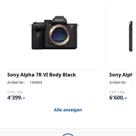
Sony Alpha 7R VI Body Black
Sony Alpha
Artikel-Nr:
144964
Artikel-Nr:
14
CHF / Stk
CHF / Stk
4'399.–
6'600.–
Alle anzeigen