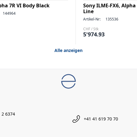
pha 7R VI Body Black
Sony ILME-FX6, Alpha
Line
144964
Artikel-Nr:
135536
CHF / Stk
5'974.93
Alle anzeigen
 2 6374
+41 41 619 70 70