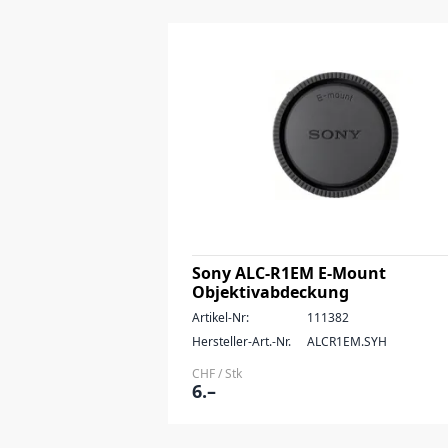
Sony ALC-R1EM E-Mount
Objektivabdeckung
Artikel-Nr:
111382
Hersteller-Art.-Nr.
ALCR1EM.SYH
CHF / Stk
6.–