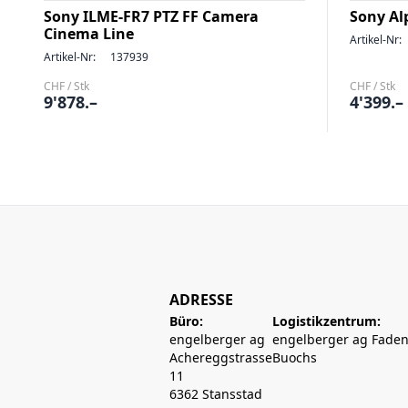
Sony ILME-FR7 PTZ FF Camera
Sony Al
Cinema Line
Artikel-Nr:
Artikel-Nr:
137939
CHF / Stk
CHF / Stk
9'878.–
4'399.–
ADRESSE
Büro:
Logistikzentrum:
engelberger ag
engelberger ag Faden
Achereggstrasse
Buochs
11
6362 Stansstad