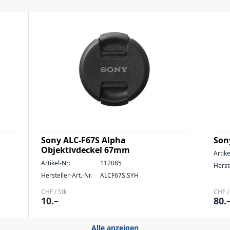
Sony ALC-F67S Alpha
Son
Objektivdeckel 67mm
Artike
Artikel-Nr:
112085
Herste
Hersteller-Art.-Nr.
ALCF67S.SYH
CHF / Stk
CHF /
10.–
80.
Alle anzeigen