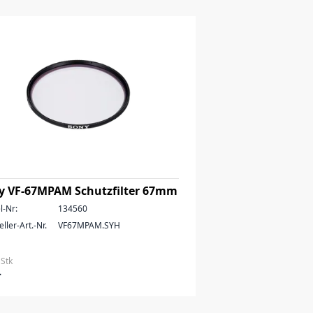
y VF-67MPAM Schutzfilter 67mm
l-Nr:
134560
ller-Art.-Nr.
VF67MPAM.SYH
 Stk
–