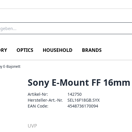
RY
OPTICS
HOUSEHOLD
BRANDS
y E-Bajonett
Sony E-Mount FF 16mm 
Artikel-Nr:
142750
Hersteller-Art.-Nr.
SEL16F18GB.SYX
EAN Code:
4548736170094
UVP