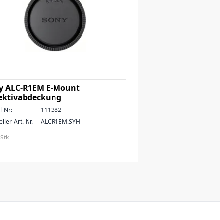
y ALC-R1EM E-Mount
ektivabdeckung
l-Nr:
111382
ller-Art.-Nr.
ALCR1EM.SYH
 Stk