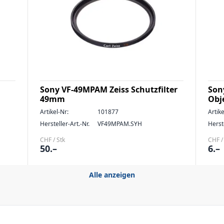
Sony VF-49MPAM Zeiss Schutzfilter
Son
49mm
Obj
Artikel-Nr:
101877
Artike
Hersteller-Art.-Nr.
VF49MPAM.SYH
Herste
CHF / Stk
CHF /
50.–
6.–
Alle anzeigen