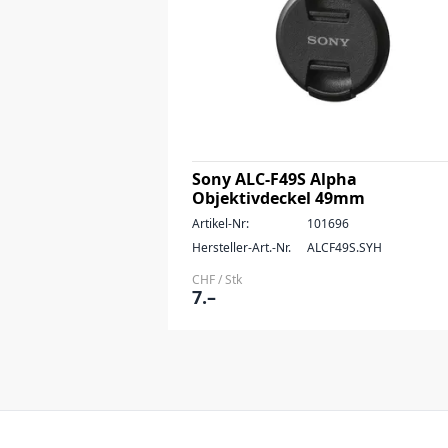
Sony ALC-F49S Alpha
Objektivdeckel 49mm
Artikel-Nr:
101696
Hersteller-Art.-Nr.
ALCF49S.SYH
CHF / Stk
7.–