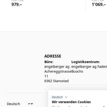
CHF / Stk
CHF / Stk
979.–
1'069.–
ADRESSE
Büro:
Logistikzentrum:
engelberger ag
engelberger ag Faden
Achereggstrasse
Buochs
11
6362 Stansstad
Deutsch
Wir verwenden Cookies