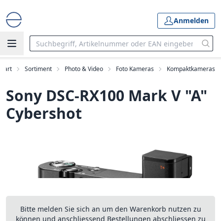
Anmelden
Start
Sortiment
Photo & Video
Foto Kameras
Kompaktkameras
Sony DSC-RX100 Mark V "A"
Cybershot
Bitte melden Sie sich an um den Warenkorb nutzen zu
können und anschliessend Bestellungen abschliessen zu