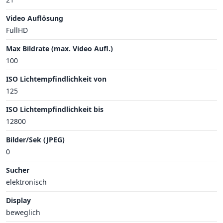
Video Auflösung
FullHD
Max Bildrate (max. Video Aufl.)
100
ISO Lichtempfindlichkeit von
125
ISO Lichtempfindlichkeit bis
12800
Bilder/Sek (JPEG)
0
Sucher
elektronisch
Display
beweglich