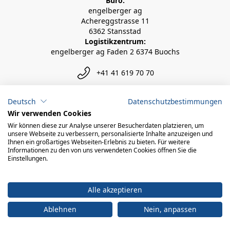
Büro:
engelberger ag
Achereggstrasse 11
6362 Stansstad
Logistikzentrum:
engelberger ag Faden 2 6374 Buochs
+41 41 619 70 70
info@engelberger.ch
Deutsch
Datenschutzbestimmungen
Wir verwenden Cookies
Wir können diese zur Analyse unserer Besucherdaten platzieren, um
unsere Webseite zu verbessern, personalisierte Inhalte anzuzeigen und
Ihnen ein großartiges Webseiten-Erlebnis zu bieten. Für weitere
Informationen zu den von uns verwendeten Cookies öffnen Sie die
Einstellungen.
Alle akzeptieren
Ablehnen
Nein, anpassen
© 2026 engelberger ag
powered by polynorm