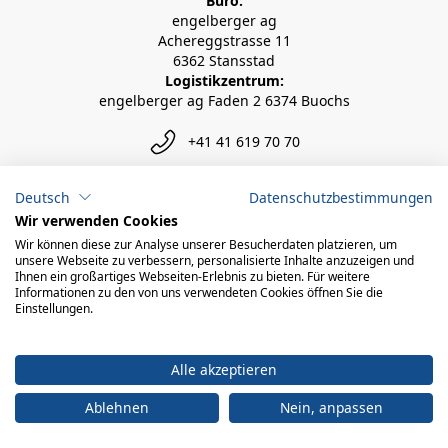
Büro:
engelberger ag
Achereggstrasse 11
6362 Stansstad
Logistikzentrum:
engelberger ag Faden 2 6374 Buochs
+41 41 619 70 70
info@engelberger.ch
Deutsch
Datenschutzbestimmungen
Wir verwenden Cookies
Wir können diese zur Analyse unserer Besucherdaten platzieren, um
unsere Webseite zu verbessern, personalisierte Inhalte anzuzeigen und
Ihnen ein großartiges Webseiten-Erlebnis zu bieten. Für weitere
Informationen zu den von uns verwendeten Cookies öffnen Sie die
Einstellungen.
Alle akzeptieren
Ablehnen
Nein, anpassen
© 2026 engelberger ag
powered by polynorm