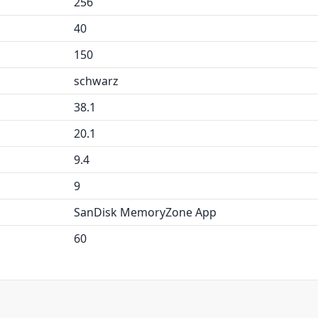
256
40
150
schwarz
38.1
20.1
9.4
9
SanDisk MemoryZone App
60