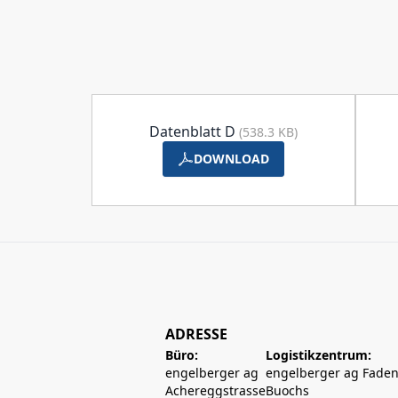
Datenblatt D
(538.3 KB)
DOWNLOAD
ADRESSE
Büro:
Logistikzentrum:
engelberger ag
engelberger ag Faden
Achereggstrasse
Buochs