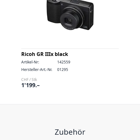
Ricoh GR IIIx black
Artikel-Nr:
142559
Hersteller-Art.-Nr.
01295
CHF / Stk
1'199.–
Zubehör