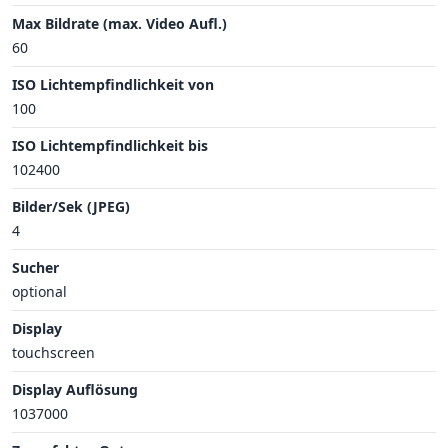
Max Bildrate (max. Video Aufl.)
60
ISO Lichtempfindlichkeit von
100
ISO Lichtempfindlichkeit bis
102400
Bilder/Sek (JPEG)
4
Sucher
optional
Display
touchscreen
Display Auflösung
1037000