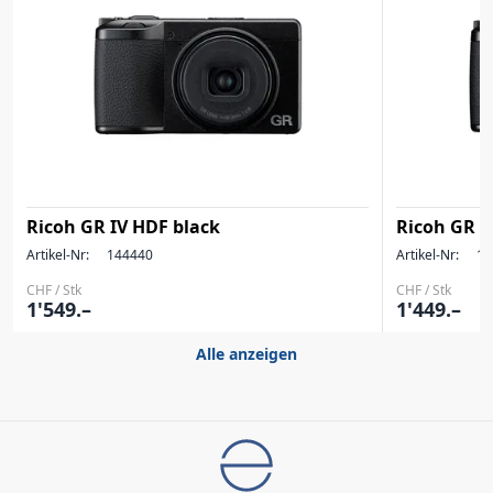
Ricoh GR IV HDF black
Ricoh GR I
Artikel-Nr:
144440
Artikel-Nr:
14
CHF / Stk
CHF / Stk
1'549.–
1'449.–
Alle anzeigen