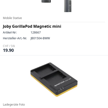
Mobile Stative
Joby GorillaPod Magnetic mini
Artikel-Nr:
128667
Hersteller-Art.-Nr.
JB01504-BWW
CHF / Stk
19.90
Ladegeräte Foto