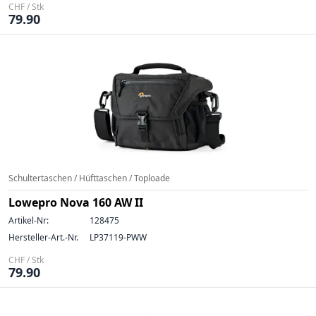
CHF / Stk
79.90
Schultertaschen / Hüfttaschen / Toploade
Lowepro Nova 160 AW II
Artikel-Nr:
128475
Hersteller-Art.-Nr.
LP37119-PWW
CHF / Stk
79.90