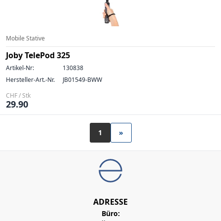
Mobile Stative
Joby TelePod 325
Artikel-Nr:
130838
Hersteller-Art.-Nr.
JB01549-BWW
CHF / Stk
29.90
1
»
ADRESSE
Büro: