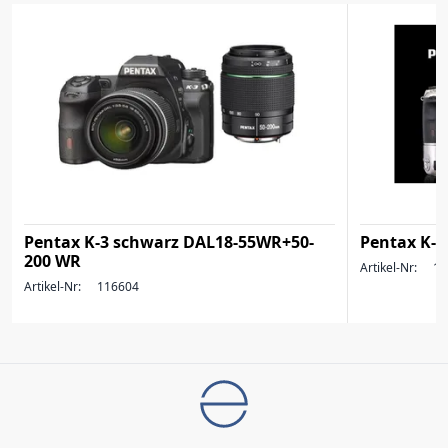
Pentax K-3 schwarz DAL18-55WR+50-
Pentax K-1 
200 WR
Artikel-Nr:
12
Artikel-Nr:
116604