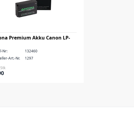
ona Premium Akku Canon LP-
l-Nr:
132460
ller-Art.-Nr.
1297
 Stk
90