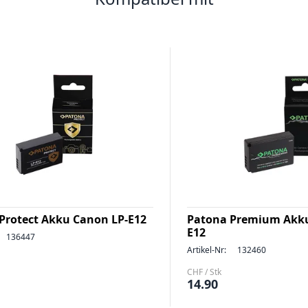
Protect Akku Canon LP-E12
Patona Premium Akku
E12
136447
Artikel-Nr:
132460
CHF / Stk
14.90