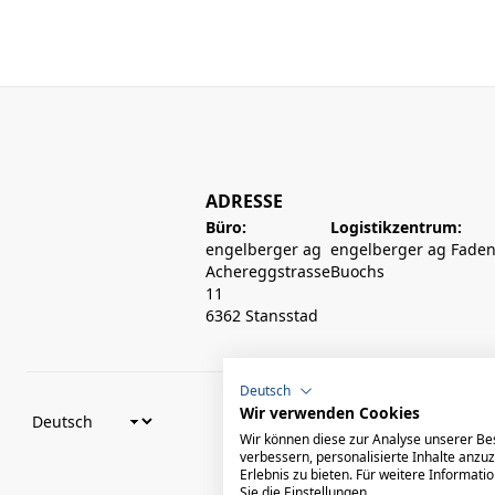
ADRESSE
Büro:
Logistikzentrum:
engelberger ag
engelberger ag Faden
Achereggstrasse
Buochs
11
6362 Stansstad
Deutsch
Wir verwenden Cookies
Wir können diese zur Analyse unserer Be
verbessern, personalisierte Inhalte anzu
Erlebnis zu bieten. Für weitere Informat
Sie die Einstellungen.