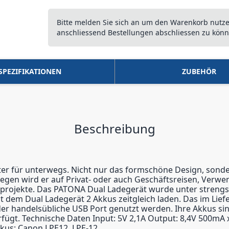
Bitte melden Sie sich an um den Warenkorb nutz
anschliessend Bestellungen abschliessen zu könn
SPEZIFIKATIONEN
ZUBEHÖR
Beschreibung
iter für unterwegs. Nicht nur das formschöne Design, sond
egen wird er auf Privat- oder auch Geschäftsreisen, Verwe
toprojekte. Das PATONA Dual Ladegerät wurde unter strengst
t dem Dual Ladegerät 2 Akkus zeitgleich laden. Das im Lie
der handelsübliche USB Port genutzt werden. Ihre Akkus s
rfügt. Technische Daten Input: 5V 2,1A Output: 8,4V 500mA
kus: Canon LPE12, LPE-12