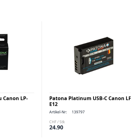
 Canon LP-
Patona Platinum USB-C Canon LP-
E12
Artikel-Nr:
139797
CHF / Stk
24.90