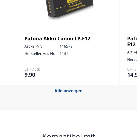
Patona Akku Canon LP-E12
Pat
E12
Artikel-Nr:
116578
Artike
Hersteller-Art.-Nr.
1141
Herste
CHF / Stk
CHF /
9.90
14.
Alle anzeigen
Kompatibel mit