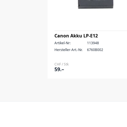
Canon Akku LP-E12
Artikel-Nr:
113948
Hersteller-Art.-Nr.
6760B002
CHF / Stk
59.–