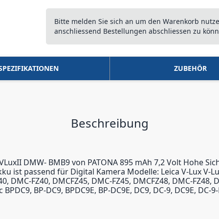
Bitte melden Sie sich an um den Warenkorb nutz
anschliessend Bestellungen abschliessen zu könn
SPEZIFIKATIONEN
ZUBEHÖR
Beschreibung
II VLuxII DMW- BMB9 von PATONA 895 mAh 7,2 Volt Hohe Sich
t passend für Digital Kamera Modelle: Leica V-Lux V-Lux 2,
0, DMC-FZ40, DMCFZ45, DMC-FZ45, DMCFZ48, DMC-FZ48, 
onic BPDC9, BP-DC9, BPDC9E, BP-DC9E, DC9, DC-9, DC9E