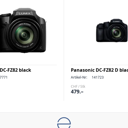
DC-FZ82 black
Panasonic DC-FZ82 D bla
7771
Artikel-Nr:
141723
CHF / Stk
479.–