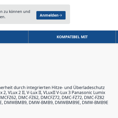
en zu können und
Anmelden
en.
KOMPATIBEL MIT
erheit durch integrierten Hitze- und Überladeschutz
 VLux 2 II, V-Lux II, VLuxII V-Lux 3 Panasonic Lumix
DMCFZ62, DMC-FZ62, DMCFZ72, DMC-FZ72, DMC-FZ82
, DC-9-E, DMWBMB9, DMW-BMB9, DMWBMB9E, DMW-BMB9E