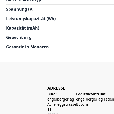
Spannung (V)
Leistungskapazität (Wh)
Kapazität (mAh)
Gewicht in g
Garantie in Monaten
ADRESSE
Büro:
Logistikzentrum:
engelberger ag
engelberger ag Faden
Achereggstrasse
Buochs
11