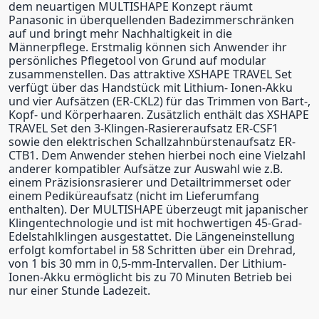
dem neuartigen MULTISHAPE Konzept räumt
Panasonic in überquellenden Badezimmerschränken
auf und bringt mehr Nachhaltigkeit in die
Männerpflege. Erstmalig können sich Anwender ihr
persönliches Pflegetool von Grund auf modular
zusammenstellen. Das attraktive XSHAPE TRAVEL Set
verfügt über das Handstück mit Lithium- Ionen-Akku
und vier Aufsätzen (ER-CKL2) für das Trimmen von Bart-,
Kopf- und Körperhaaren. Zusätzlich enthält das XSHAPE
TRAVEL Set den 3-Klingen-Rasiereraufsatz ER-CSF1
sowie den elektrischen Schallzahnbürstenaufsatz ER-
CTB1. Dem Anwender stehen hierbei noch eine Vielzahl
anderer kompatibler Aufsätze zur Auswahl wie z.B.
einem Präzisionsrasierer und Detailtrimmerset oder
einem Pediküreaufsatz (nicht im Lieferumfang
enthalten). Der MULTISHAPE überzeugt mit japanischer
Klingentechnologie und ist mit hochwertigen 45-Grad-
Edelstahlklingen ausgestattet. Die Längeneinstellung
erfolgt komfortabel in 58 Schritten über ein Drehrad,
von 1 bis 30 mm in 0,5-mm-Intervallen. Der Lithium-
Ionen-Akku ermöglicht bis zu 70 Minuten Betrieb bei
nur einer Stunde Ladezeit.