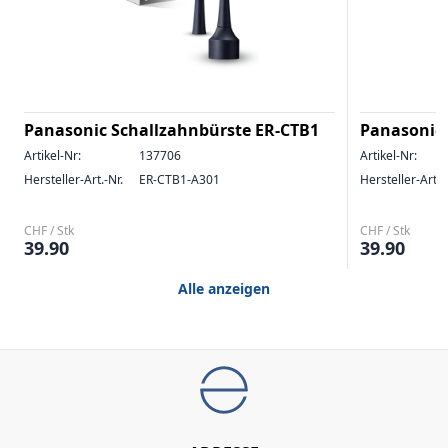
Panasonic Schallzahnbürste ER-CTB1
Panasonic 
Artikel-Nr:
137706
Artikel-Nr:
Hersteller-Art.-Nr.
ER-CTB1-A301
Hersteller-Art.-
CHF / Stk
CHF / Stk
39.90
39.90
Alle anzeigen