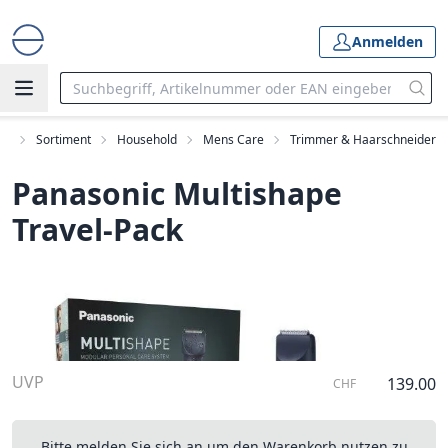
Anmelden
rt
Sortiment
Household
Mens Care
Trimmer & Haarschneider
Panasonic Multishape
Travel-Pack
UVP
139.00
CHF
Bitte melden Sie sich an um den Warenkorb nutzen zu