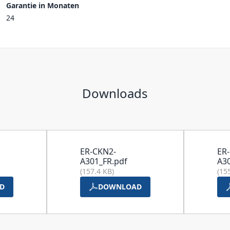
Garantie in Monaten
24
Downloads
ER-CKN2-
ER
A301_FR.pdf
A30
(157.4 KB)
(15
D
DOWNLOAD