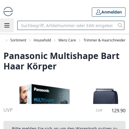
Anmelden
rt
Sortiment
Household
Mens Care
Trimmer & Haarschneider
Panasonic Multishape Bart
Haar Körper
UVP
129.90
CHF
Bitte melden Sie sich an um den Warenkorb nutzen zu