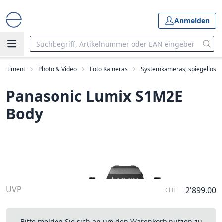
Anmelden
Sortiment
Photo & Video
Foto Kameras
Systemkameras, spiegellos
Panasonic Lumix S1M2E
Body
UVP
2'899.00
CHF
Bitte melden Sie sich an um den Warenkorb nutzen zu