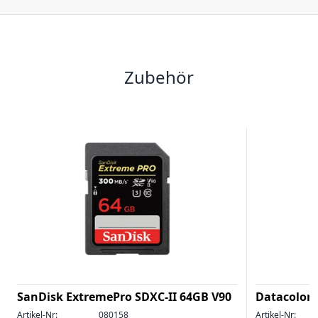
Zubehör
SanDisk ExtremePro SDXC-II 64GB V90
Datacolor 
Artikel-Nr:
080158
Artikel-Nr: