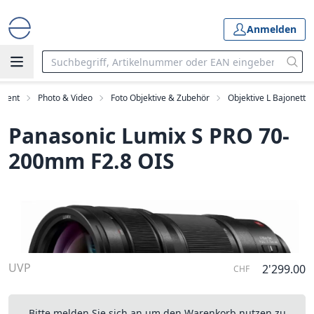
Anmelden
iment
Photo & Video
Foto Objektive & Zubehör
Objektive L Bajonett
Panasonic Lumix S PRO 70-
200mm F2.8 OIS
UVP
2'299.00
CHF
Bitte melden Sie sich an um den Warenkorb nutzen zu