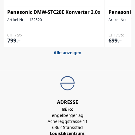
Panasonic DMW-STC20E Konverter 2.0x
Panasonic
Artikel-Nr:
132520
Artikel-Nr:
13
CHF / Stk
CHF / Stk
799.–
699.–
Alle anzeigen
ADRESSE
Büro:
engelberger ag
Achereggstrasse 11
6362 Stansstad
Logistikzentrum: