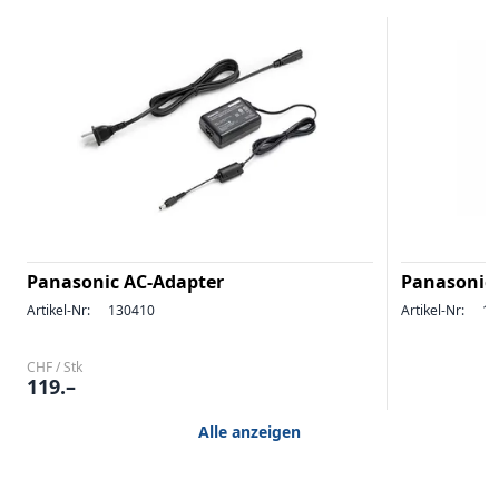
Panasonic AC-Adapter
Panasonic 
Artikel-Nr:
130410
Artikel-Nr:
13
CHF / Stk
119.–
Alle anzeigen