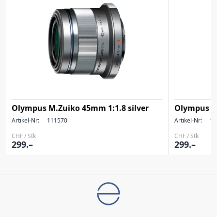
Olympus M.Zuiko 45mm 1:1.8 silver
Olympus m
Artikel-Nr:
111570
Artikel-Nr:
11
CHF / Stk
CHF / Stk
299.–
299.–