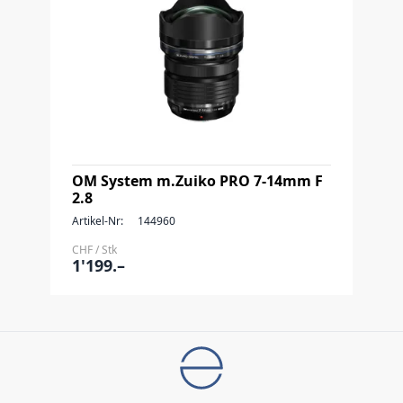
OM System m.Zuiko PRO 7-14mm F
2.8
Artikel-Nr:
144960
CHF / Stk
1'199.–