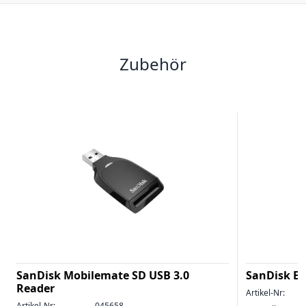
Zubehör
SanDisk Mobilemate SD USB 3.0
SanDisk Ex
Reader
Artikel-Nr:
Artikel-Nr:
045658