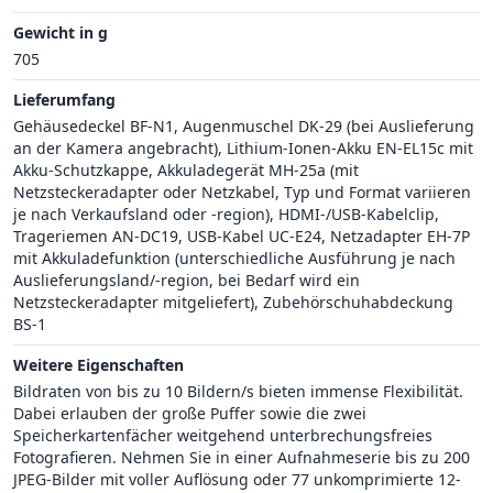
Gewicht in g
705
Lieferumfang
Gehäusedeckel BF-N1, Augenmuschel DK-29 (bei Auslieferung
an der Kamera angebracht), Lithium-Ionen-Akku EN-EL15c mit
Akku-Schutzkappe, Akkuladegerät MH-25a (mit
Netzsteckeradapter oder Netzkabel, Typ und Format variieren
je nach Verkaufsland oder -region), HDMI-/USB-Kabelclip,
Trageriemen AN-DC19, USB-Kabel UC-E24, Netzadapter EH-7P
mit Akkuladefunktion (unterschiedliche Ausführung je nach
Auslieferungsland/-region, bei Bedarf wird ein
Netzsteckeradapter mitgeliefert), Zubehörschuhabdeckung
BS-1
Weitere Eigenschaften
Bildraten von bis zu 10 Bildern/s bieten immense Flexibilität.
Dabei erlauben der große Puffer sowie die zwei
Speicherkartenfächer weitgehend unterbrechungsfreies
Fotografieren. Nehmen Sie in einer Aufnahmeserie bis zu 200
JPEG-Bilder mit voller Auflösung oder 77 unkomprimierte 12-