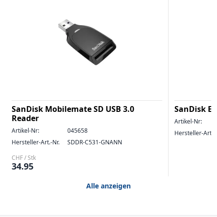
SanDisk Mobilemate SD USB 3.0
SanDisk Ex
Reader
Artikel-Nr:
Artikel-Nr:
045658
Hersteller-Art.-
Hersteller-Art.-Nr.
SDDR-C531-GNANN
CHF / Stk
34.95
Alle anzeigen