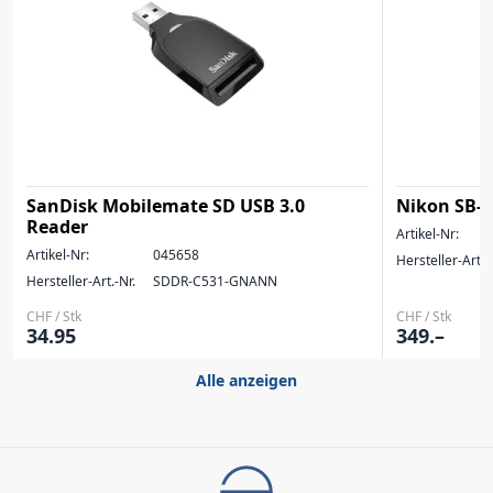
SanDisk Mobilemate SD USB 3.0
Nikon SB-7
Reader
Artikel-Nr:
Artikel-Nr:
045658
Hersteller-Art.-
Hersteller-Art.-Nr.
SDDR-C531-GNANN
CHF / Stk
CHF / Stk
34.95
349.–
Alle anzeigen