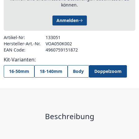
können.
Anmelden
Artikel-Nr:
133051
Hersteller-Art.-Nr.
VOA050K002
EAN Code:
4960759151872
Kit-Varianten:
16-50mm
18-140mm
Body
Doppelzoom
Beschreibung