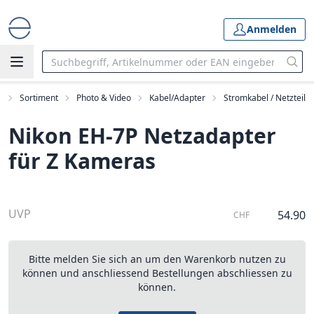
Anmelden
t
Sortiment
Photo & Video
Kabel/Adapter
Stromkabel / Netzteil
Nikon EH-7P Netzadapter
für Z Kameras
UVP
54.90
CHF
Bitte melden Sie sich an um den Warenkorb nutzen zu
können und anschliessend Bestellungen abschliessen zu
können.