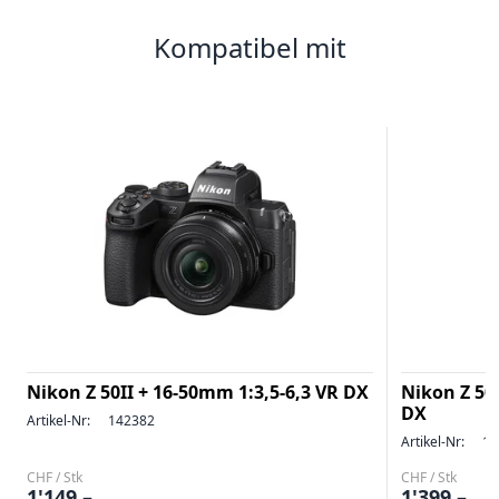
Kompatibel mit
Nikon Z 50II + 16-50mm 1:3,5-6,3 VR DX
Nikon Z 50
DX
Artikel-Nr:
142382
Artikel-Nr:
14
CHF / Stk
CHF / Stk
1'149.–
1'399.–