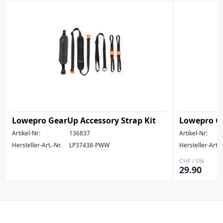
Lowepro GearUp Accessory Strap Kit
Lowepro Ge
Artikel-Nr:
136837
Artikel-Nr:
Hersteller-Art.-Nr.
LP37438-PWW
Hersteller-Art.-
CHF / Stk
29.90