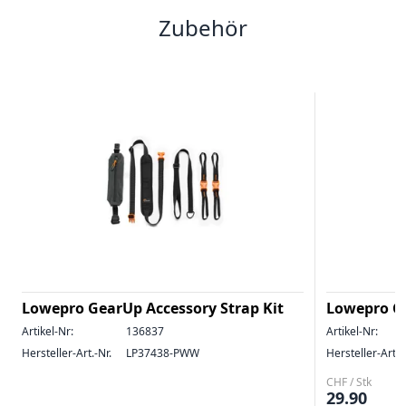
Zubehör
Lowepro GearUp Accessory Strap Kit
Lowepro Ge
Artikel-Nr:
136837
Artikel-Nr:
Hersteller-Art.-Nr.
LP37438-PWW
Hersteller-Art.-
CHF / Stk
29.90