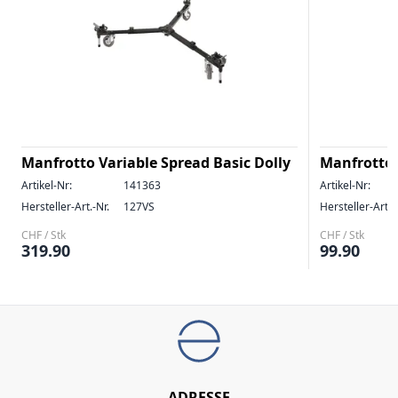
Manfrotto Variable Spread Basic Dolly
Manfrotto 
Artikel-Nr:
141363
Artikel-Nr:
Hersteller-Art.-Nr.
127VS
Hersteller-Art.-
CHF / Stk
CHF / Stk
319.90
99.90
ADRESSE