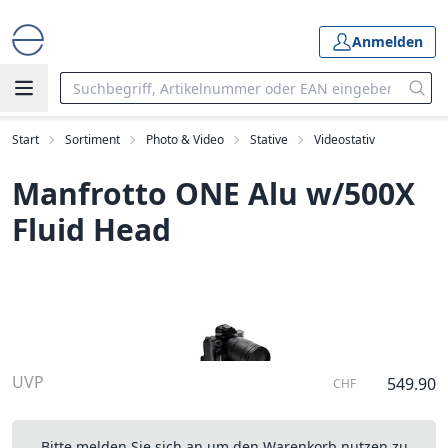
Anmelden
Start
Sortiment
Photo & Video
Stative
Videostativ
Manfrotto ONE Alu w/500X
Fluid Head
UVP
549.90
CHF
Bitte melden Sie sich an um den Warenkorb nutzen zu