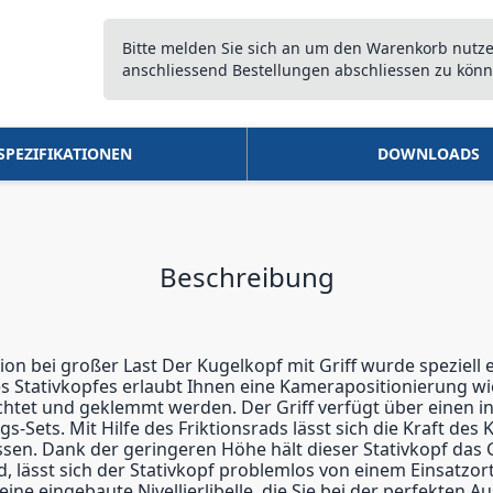
Bitte melden Sie sich an um den Warenkorb nutz
anschliessend Bestellungen abschliessen zu könn
SPEZIFIKATIONEN
DOWNLOADS
Beschreibung
sion bei großer Last Der Kugelkopf mit Griff wurde speziell
s Stativkopfes erlaubt Ihnen eine Kamerapositionierung w
richtet und geklemmt werden. Der Griff verfügt über einen 
-Sets. Mit Hilfe des Friktionsrads lässt sich die Kraft de
en. Dank der geringeren Höhe hält dieser Stativkopf das 
, lässt sich der Stativkopf problemlos von einem Einsatzor
eine eingebaute Nivellierlibelle, die Sie bei der perfekten 