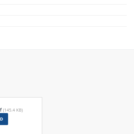
df
(145.4 KB)
D