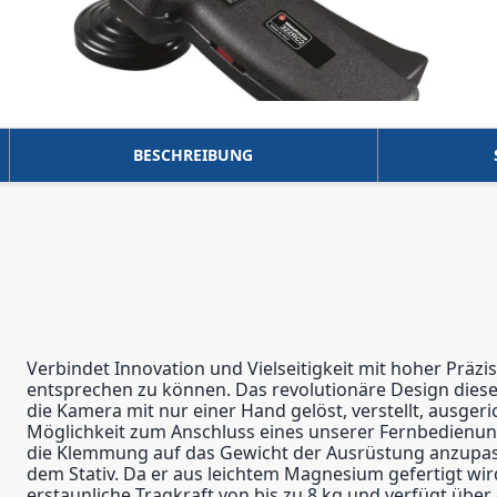
BESCHREIBUNG
Verbindet Innovation und Vielseitigkeit mit hoher Präzi
entsprechen zu können. Das revolutionäre Design diese
die Kamera mit nur einer Hand gelöst, verstellt, ausge
Möglichkeit zum Anschluss eines unserer Fernbedienungs
die Klemmung auf das Gewicht der Ausrüstung anzupass
dem Stativ. Da er aus leichtem Magnesium gefertigt wird
erstaunliche Tragkraft von bis zu 8 kg und verfügt über 