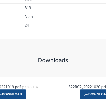
813
Nein
24
Downloads
0221019.pdf
322RC2_20221020.p
(110.8 KB)
DOWNLOAD
DOWNLOA