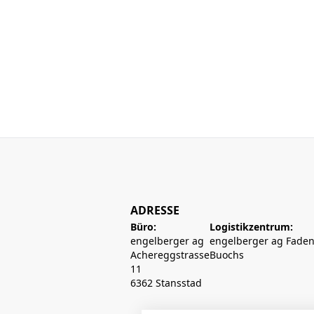
ADRESSE
Büro:
Logistikzentrum:
engelberger ag
engelberger ag Faden
Achereggstrasse
Buochs
11
6362 Stansstad