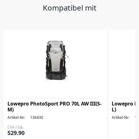
Kompatibel mit
Lowepro PhotoSport PRO 70L AW III(S-
Lowepro Ph
M)
L)
Artikel-Nr:
136430
Artikel-Nr:
13
CHF / Stk
529.90