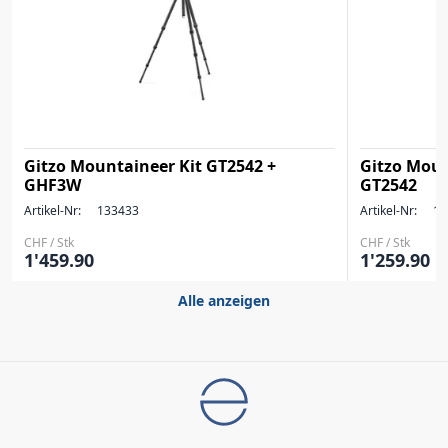
Gitzo Mountaineer Kit GT2542 +
Gitzo Mount
GHF3W
GT2542
Artikel-Nr:
133433
Artikel-Nr:
13
CHF / Stk
CHF / Stk
1'459.90
1'259.90
Alle anzeigen