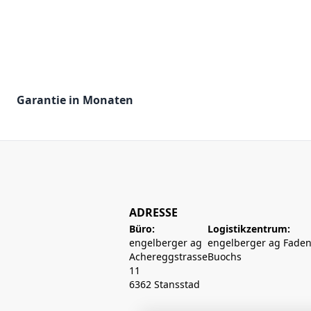
Garantie in Monaten
ADRESSE
Büro:
Logistikzentrum:
engelberger ag
engelberger ag Faden
Achereggstrasse
Buochs
11
6362 Stansstad