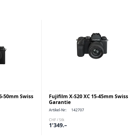
 16-50mm Swiss
Fujifilm X-S20 XC 15-45mm Swiss
Garantie
Artikel-Nr:
142707
CHF / Stk
1'349.–