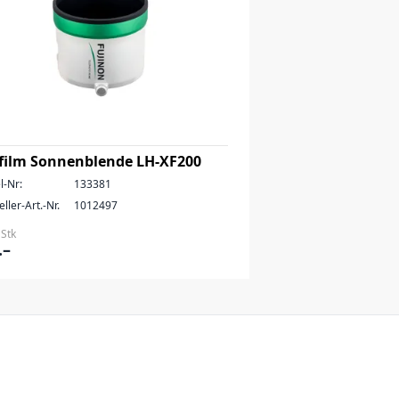
ifilm Sonnenblende LH-XF200
l-Nr:
133381
ller-Art.-Nr.
1012497
 Stk
.–