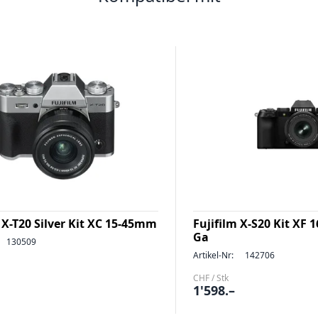
 X-T20 Silver Kit XC 15-45mm
Fujifilm X-S20 Kit XF
Ga
130509
Artikel-Nr:
142706
CHF / Stk
1'598.–