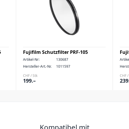
5
Fujifilm Schutzfilter PRF-105
Fuj
Artikel-Nr:
130687
Artike
Hersteller-Art.-Nr.
1011597
Herste
CHF / Stk
CHF /
199.–
239
Kompatibel mit