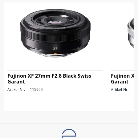
Fujinon XF 27mm F2.8 Black Swiss
Fujinon XF
Garant
Garant
Artikel-Nr:
115954
Artikel-Nr:
11