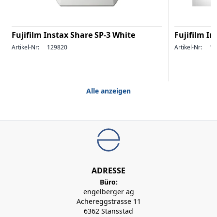
Fujifilm Instax Share SP-3 White
Fujifilm In
Artikel-Nr:
129820
Artikel-Nr:
12
Alle anzeigen
ADRESSE
Büro:
engelberger ag
Achereggstrasse 11
6362 Stansstad