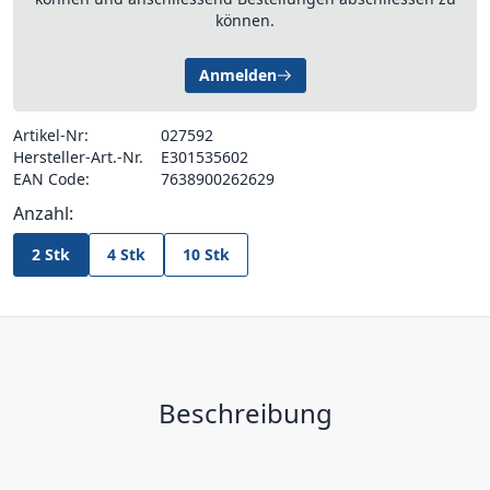
können.
Anmelden
Artikel-Nr:
027592
Hersteller-Art.-Nr.
E301535602
EAN Code:
7638900262629
Anzahl:
2 Stk
4 Stk
10 Stk
Beschreibung