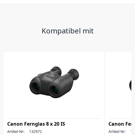
Kompatibel mit
Canon Fernglas 8 x 20 IS
Canon Fern
Artikel-Nr:
132972
Artikel-Nr:
13