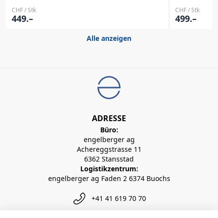
CHF / Stk
CHF / Stk
449.–
499.–
Alle anzeigen
ADRESSE
Büro:
engelberger ag
Achereggstrasse 11
6362 Stansstad
Logistikzentrum:
engelberger ag Faden 2 6374 Buochs
+41 41 619 70 70