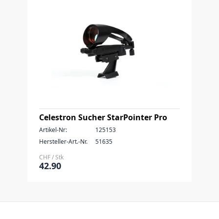
Celestron Sucher StarPointer Pro
Artikel-Nr:
125153
Hersteller-Art.-Nr.
51635
CHF / Stk
42.90