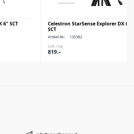
X 6" SCT
Celestron StarSense Explorer DX 6"
SCT
Artikel-Nr:
135382
CHF / Stk
819.–