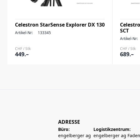
Celestron StarSense Explorer DX 130
Celestr
SCT
Artikel-Nr:
133345
Artikel-Nr:
CHF / Stk
CHF / Stk
449.–
689.–
ADRESSE
Büro:
Logistikzentrum:
engelberger ag
engelberger ag Faden