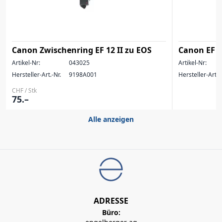
Canon Zwischenring EF 12 II zu EOS
Canon EF 
Artikel-Nr:
043025
Artikel-Nr:
Hersteller-Art.-Nr.
9198A001
Hersteller-Art.-
CHF / Stk
75.–
Alle anzeigen
ADRESSE
Büro: