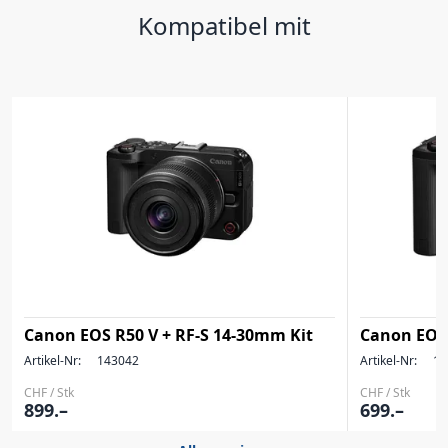
Kompatibel mit
Canon EOS R50 V + RF-S 14-30mm Kit
Canon EOS
Artikel-Nr:
143042
Artikel-Nr:
14
CHF / Stk
CHF / Stk
899.–
699.–