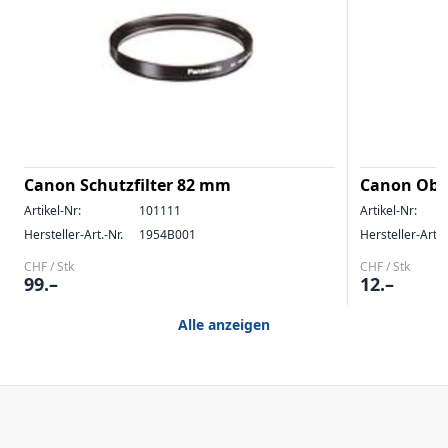
Canon Schutzfilter 82 mm
Canon Obje
Artikel-Nr:
101111
Artikel-Nr:
Hersteller-Art.-Nr.
1954B001
Hersteller-Art.-
CHF / Stk
CHF / Stk
99.–
12.–
Alle anzeigen