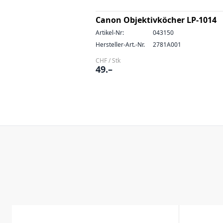
Canon Objektivköcher LP-1014
Artikel-Nr:
043150
Hersteller-Art.-Nr.
2781A001
CHF / Stk
49.–