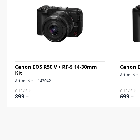
Canon EOS R50 V + RF-S 14-30mm
Canon E
Kit
Artikel-Nr:
Artikel-Nr:
143042
CHF / Stk
CHF / Stk
899.–
699.–