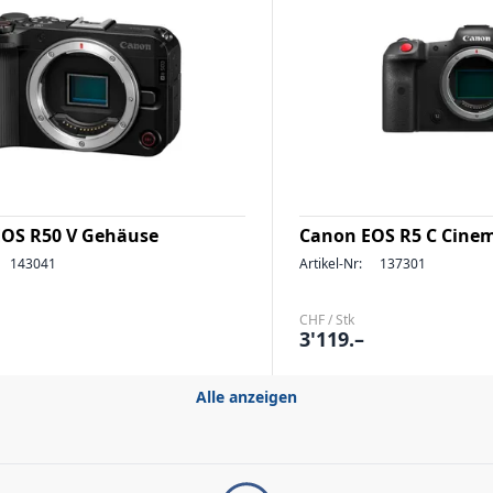
OS R50 V Gehäuse
Canon EOS R5 C Cine
143041
Artikel-Nr:
137301
CHF / Stk
3'119.–
Alle anzeigen