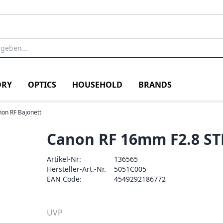
RY
OPTICS
HOUSEHOLD
BRANDS
on RF Bajonett
Canon RF 16mm F2.8 S
Artikel-Nr:
136565
Hersteller-Art.-Nr.
5051C005
EAN Code:
4549292186772
UVP