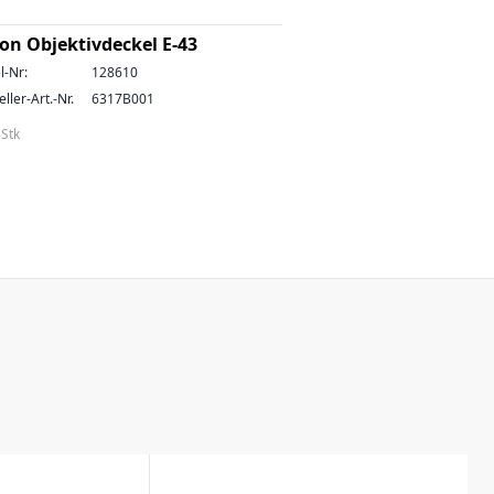
on Objektivdeckel E-43
l-Nr:
128610
ller-Art.-Nr.
6317B001
 Stk