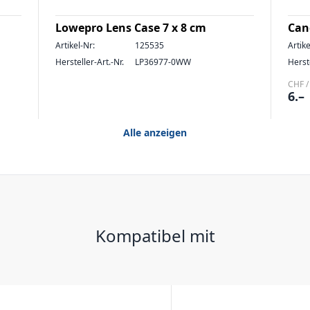
Lowepro Lens Case 7 x 8 cm
Can
Artikel-Nr:
125535
Artike
Hersteller-Art.-Nr.
LP36977-0WW
Herste
CHF /
6.–
Alle anzeigen
Kompatibel mit