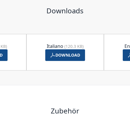
Downloads
Italiano
En
 KB)
(120.3 KB)
D
DOWNLOAD
Zubehör