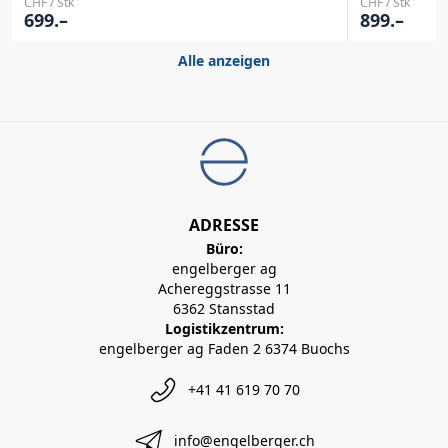
CHF / Stk
CHF / Stk
699.–
899.–
Alle anzeigen
ADRESSE
Büro:
engelberger ag
Achereggstrasse 11
6362 Stansstad
Logistikzentrum:
engelberger ag Faden 2 6374 Buochs
+41 41 619 70 70
info@engelberger.ch