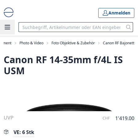
Anmelden
rtiment
Photo & Video
Foto Objektive & Zubehör
Canon RF Bajonett
Canon RF 14-35mm f/4L IS
USM
UVP
1'419.00
CHF
VE: 6 Stk