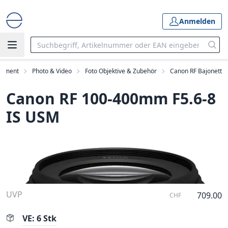
Anmelden
rtiment
Photo & Video
Foto Objektive & Zubehör
Canon RF Bajonett
Canon RF 100-400mm F5.6-8
IS USM
UVP
709.00
CHF
VE: 6 Stk