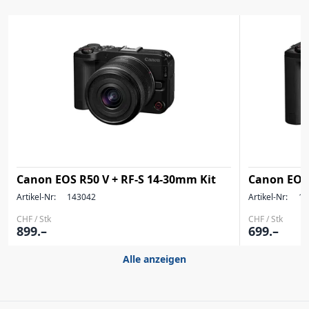
Canon EOS R50 V + RF-S 14-30mm Kit
Canon EOS
Artikel-Nr:
143042
Artikel-Nr:
14
CHF / Stk
CHF / Stk
899.–
699.–
Alle anzeigen