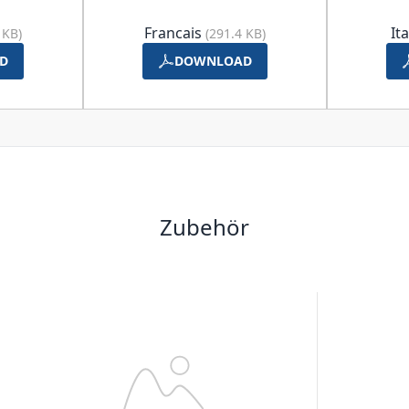
Francais
It
 KB)
(291.4 KB)
D
DOWNLOAD
Zubehör