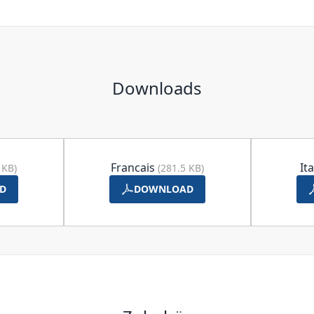
Downloads
Francais
It
 KB)
(281.5 KB)
D
DOWNLOAD