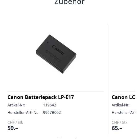
Zubehör
Canon Batteriepack LP-E17
Canon LC-
Artikel-Nr:
119642
Artikel-Nr:
Hersteller-Art.-Nr.
9967B002
Hersteller-Art.-
CHF / Stk
CHF / Stk
59.–
65.–