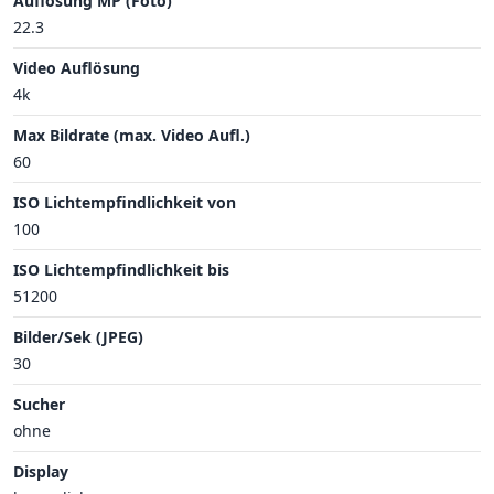
Auflösung MP (Foto)
22.3
Video Auflösung
4k
Max Bildrate (max. Video Aufl.)
60
ISO Lichtempfindlichkeit von
100
ISO Lichtempfindlichkeit bis
51200
Bilder/Sek (JPEG)
30
Sucher
ohne
Display