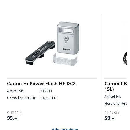
Canon Hi-Power Flash HF-DC2
Canon CB-2
15L)
Artikel-Nr:
112311
Artikel-Nr:
Hersteller-Art.-Nr.
5189B001
Hersteller-Art.-
CHF / Stk
CHF / Stk
95.–
59.–
Alle anzeigen