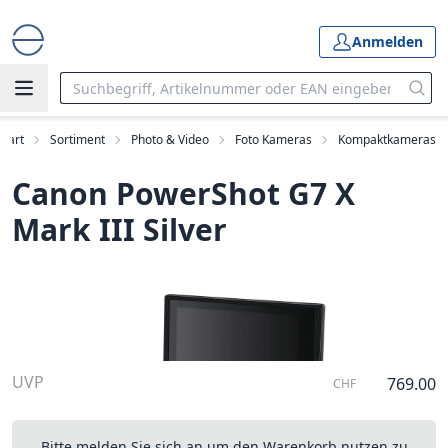
Anmelden
Start
Sortiment
Photo & Video
Foto Kameras
Kompaktkameras
Canon PowerShot G7 X
Mark III Silver
UVP
769.00
CHF
Bitte melden Sie sich an um den Warenkorb nutzen zu