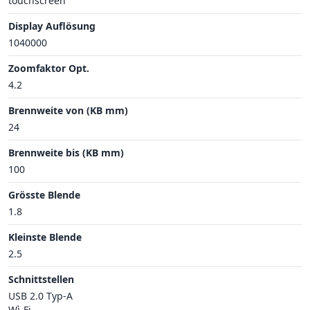
touchscreen
Display Auflösung
1040000
Zoomfaktor Opt.
4.2
Brennweite von (KB mm)
24
Brennweite bis (KB mm)
100
Grösste Blende
1.8
Kleinste Blende
2.5
Schnittstellen
USB 2.0 Typ-A
Wì-Fi