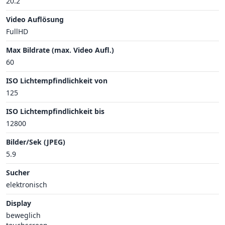
20.2
Video Auflösung
FullHD
Max Bildrate (max. Video Aufl.)
60
ISO Lichtempfindlichkeit von
125
ISO Lichtempfindlichkeit bis
12800
Bilder/Sek (JPEG)
5.9
Sucher
elektronisch
Display
beweglich