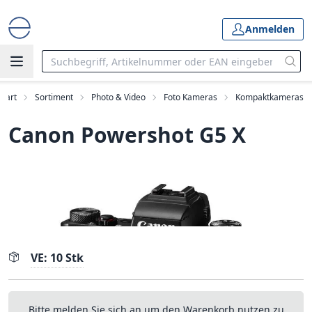
Anmelden
Start
Sortiment
Photo & Video
Foto Kameras
Kompaktkameras
Canon Powershot G5 X
VE: 10 Stk
Bitte melden Sie sich an um den Warenkorb nutzen zu